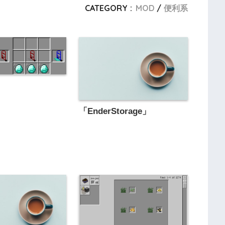
CATEGORY :
MOD
便利系
」
「EnderStorage」